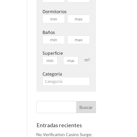
Dormitorios
Baños
Superficie
m²
Categoría
Entradas recientes
No Verification Casino Surge: