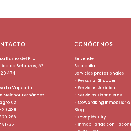
NTACTO
CONÓCENOS
sa Barrio del Pilar
Se vende
nida de Betanzos, 52
Se alquila
 620 474
Servicios profesionales
- Personal Shopper
asa La Vaguada
- Servicios Jurídicos
le Melchor Fernández
- Servicios Financieros
agro 62
- Cowordking Inmobiliario
 320 439
Blog
 320 288
- Lavapiés City
 481736
- Inmobiliarias con Tacon