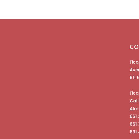
CO
Fica
Ave
911
Fic
Cal
Alm
661
661
691