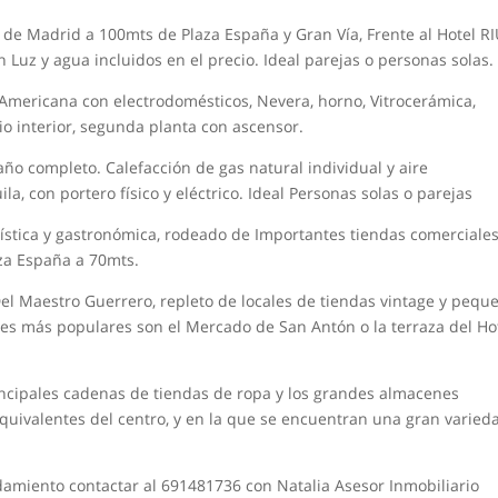
 de Madrid a 100mts de Plaza España y Gran Vía, Frente al Hotel R
Luz y agua incluidos en el precio. Ideal parejas o personas solas.
Americana con electrodomésticos, Nevera, horno, Vitrocerámica,
io interior, segunda planta con ascensor.
o completo. Calefacción de gas natural individual y aire
, con portero físico y eléctrico. Ideal Personas solas o parejas
rística y gastronómica, rodeado de Importantes tiendas comerciales
aza España a 70mts.
Del Maestro Guerrero, repleto de locales de tiendas vintage y pequ
ares más populares son el Mercado de San Antón o la terraza del Ho
incipales cadenas de tiendas de ropa y los grandes almacenes
uivalentes del centro, y en la que se encuentran una gran varied
amiento contactar al 691481736 con Natalia Asesor Inmobiliario