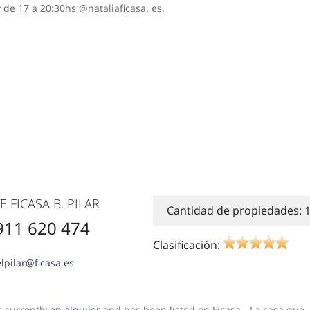
 de 17 a 20:30hs @nataliaficasa. es.
 FICASA B. PILAR
Cantidad de propiedades: 
911 620 474
Clasificación:
lpilar@ficasa.es
is currently
en alquiler
and has been listed on Ficasa - La casa que