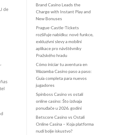
Brand Casino Leads the
IU de
Charge with Instant Play and
New Bonuses
Prague-Castle-Tickets
rozšiřuje nabídku: nové funkce,
exkluzivní slevy a mobilní
aplikace pro návštěvníky
Pražského hradu
,
Cómo iniciar tu aventura en
Wazamba Casino paso a paso:
Guía completa para nuevos
eñas
jugadores
tel
Spinboss Casino vs ostali
online casino: Što izdvaja
ponuđače u 2026. godini
ad
Betscore Casino vs Ostali
Online Casina – Koja platforma
nudi bolje iskustvo?