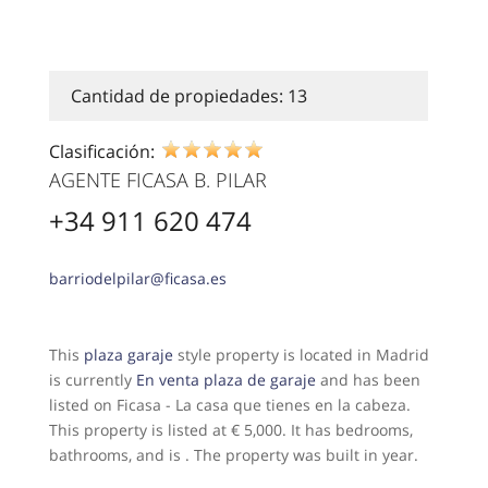
Cantidad de propiedades: 13
Clasificación:
AGENTE FICASA B. PILAR
+34 911 620 474
barriodelpilar@ficasa.es
This
plaza garaje
style property is located in Madrid
is currently
En venta
plaza de garaje
and has been
listed on Ficasa - La casa que tienes en la cabeza.
This property is listed at € 5,000. It has bedrooms,
bathrooms, and is . The property was built in year.