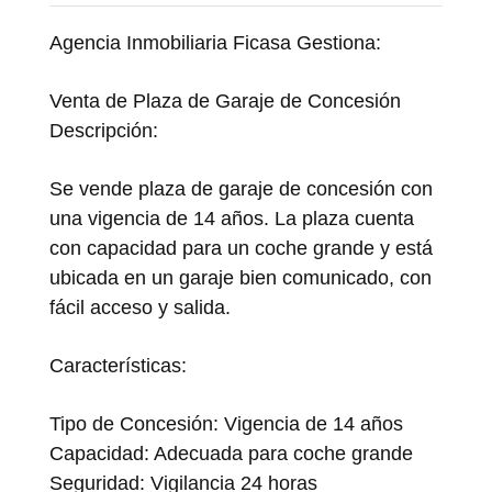
Agencia Inmobiliaria Ficasa Gestiona:
Venta de Plaza de Garaje de Concesión
Descripción:
Se vende plaza de garaje de concesión con
una vigencia de 14 años. La plaza cuenta
con capacidad para un coche grande y está
ubicada en un garaje bien comunicado, con
fácil acceso y salida.
Características:
Tipo de Concesión: Vigencia de 14 años
Capacidad: Adecuada para coche grande
Seguridad: Vigilancia 24 horas