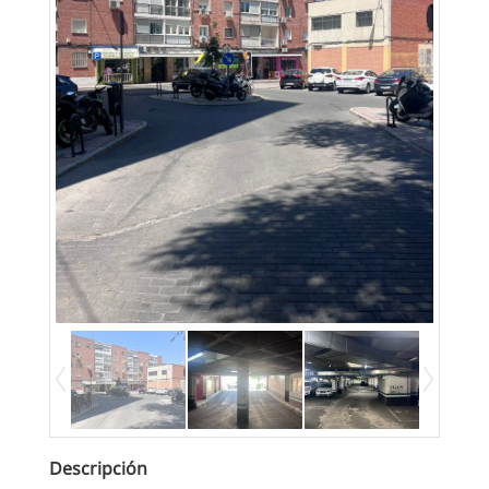
Descripción