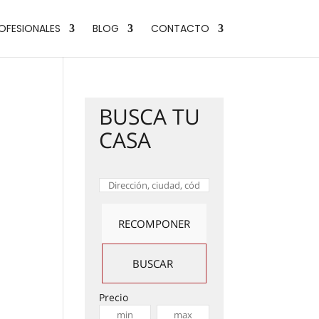
OFESIONALES
BLOG
CONTACTO
BUSCA TU
CASA
Precio