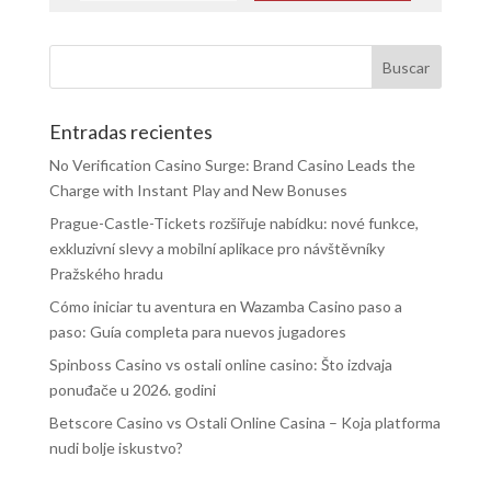
Entradas recientes
No Verification Casino Surge: Brand Casino Leads the
Charge with Instant Play and New Bonuses
Prague-Castle-Tickets rozšiřuje nabídku: nové funkce,
exkluzivní slevy a mobilní aplikace pro návštěvníky
Pražského hradu
Cómo iniciar tu aventura en Wazamba Casino paso a
paso: Guía completa para nuevos jugadores
Spinboss Casino vs ostali online casino: Što izdvaja
ponuđače u 2026. godini
Betscore Casino vs Ostali Online Casina – Koja platforma
nudi bolje iskustvo?