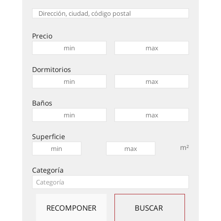
Precio
Dormitorios
Baños
Superficie
m²
Categoría