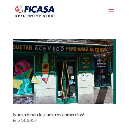
Nuestro barrio, nuestros comercios!
Ene 14, 2017