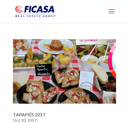
TAPAPIÉS 2017
Oct 20, 2017