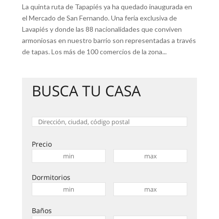
La quinta ruta de Tapapiés ya ha quedado inaugurada en
el Mercado de San Fernando. Una feria exclusiva de
Lavapiés y donde las 88 nacionalidades que conviven
armoniosas en nuestro barrio son representadas a través
de tapas. Los más de 100 comercios de la zona...
BUSCA TU CASA
Precio
Dormitorios
Baños