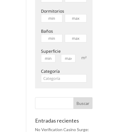
Dormitorios
Baños
Superficie
m²
Categoría
Entradas recientes
No Verification Casino Surge: