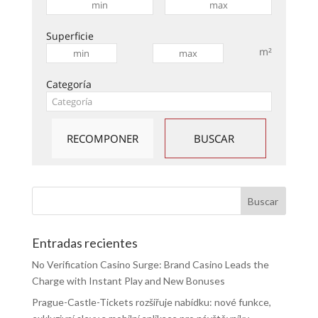
Superficie
m²
Categoría
Entradas recientes
No Verification Casino Surge: Brand Casino Leads the
Charge with Instant Play and New Bonuses
Prague-Castle-Tickets rozšiřuje nabídku: nové funkce,