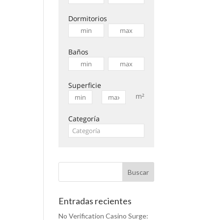
Dormitorios
Baños
Superficie
m²
Categoría
Entradas recientes
No Verification Casino Surge: