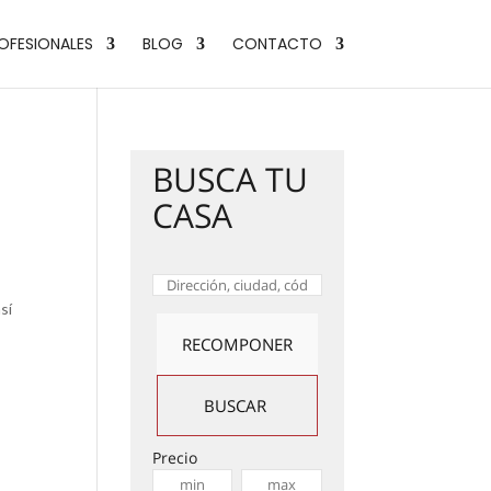
OFESIONALES
BLOG
CONTACTO
BUSCA TU
CASA
sí
Precio