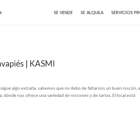
SE VENDE
SE ALQUILA
SERVICIOS PR
Lavapiés | KASMI
sigue algo extraña, sabemos que no debo de faltarnos un buen roscón, a
, dónde nos ofrece una variedad de roscones y de tartas. El local está