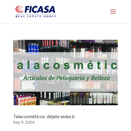
Talacosméticos: déjate seducir.
Sep 9, 2016