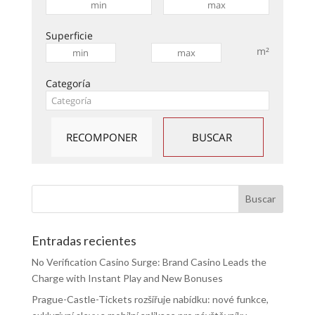
Superficie
m²
Categoría
Entradas recientes
No Verification Casino Surge: Brand Casino Leads the
Charge with Instant Play and New Bonuses
Prague-Castle-Tickets rozšiřuje nabídku: nové funkce,