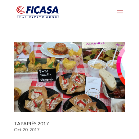
TAPAPIÉS 2017
Oct 20, 2017