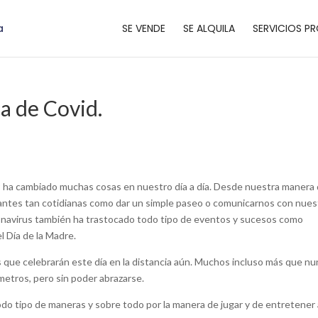
SE VENDE
SE ALQUILA
SERVICIOS PR
a de Covid.
9
ha cambiado muchas cosas en nuestro día a día. Desde nuestra manera
es antes tan cotidianas como dar un simple paseo o comunicarnos con nues
onavirus
también ha trastocado todo tipo de eventos y sucesos como
l Día de la Madre.
s que celebrarán este día en la distancia aún. Muchos incluso más que nu
ómetros, pero sin poder abrazarse.
todo tipo de maneras y sobre todo por la manera de jugar y de entretener 