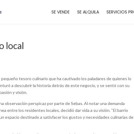
SE VENDE
SE ALQUILA
SERVICIOS PR
o local
 un pequeño tesoro culinario que ha cautivado los paladares de quienes lo
turó a descubrir la historia detrás de este negocio, y se sentó con su
asión y visión.
una observación perspicaz por parte de Sebas. Al notar una demanda
ea entre los residentes locales, decidió dar vida a su visión. “El barrio
a, un espacio destinado a satisfacer los gustos y necesidades culinarias de 