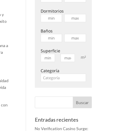
Dormitorios
o y
xito
Baños
ana a
Superficie
ra
m²
Categoría
nidad
vida
o con
Entradas recientes
No Verification Casino Surge: