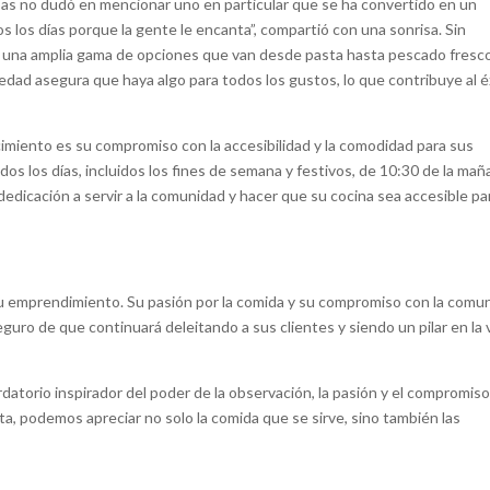
bas no dudó en mencionar uno en particular que se ha convertido en un
os los días porque la gente le encanta”, compartió con una sonrisa. Sin
con una amplia gama de opciones que van desde pasta hasta pescado fresc
dad asegura que haya algo para todos los gustos, lo que contribuye al é
imiento es su compromiso con la accesibilidad y la comodidad para sus
dos los días, incluidos los fines de semana y festivos, de 10:30 de la mañ
dedicación a servir a la comunidad y hacer que su cocina sea accesible pa
su emprendimiento. Su pasión por la comida y su compromiso con la comu
uro de que continuará deleitando a sus clientes y siendo un pilar en la 
rdatorio inspirador del poder de la observación, la pasión y el compromis
a, podemos apreciar no solo la comida que se sirve, sino también las