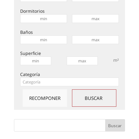
Dormitorios
Baños
Superficie
m²
Categoría