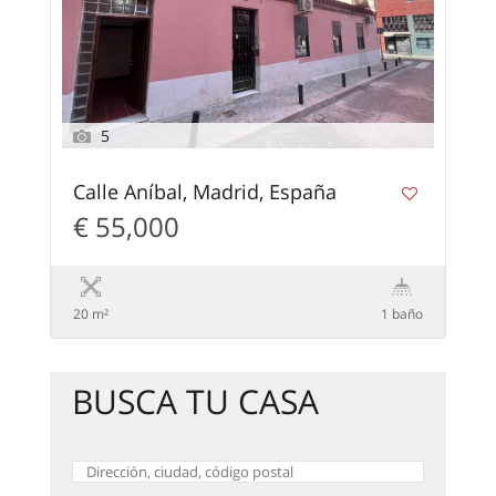
5
Calle Aníbal, Madrid, España
€ 55,000
20 m²
1 baño
BUSCA TU CASA