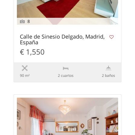
8
Calle de Sinesio Delgado, Madrid,
España
€ 1,550
90 m²
2 сuartos
2 baños