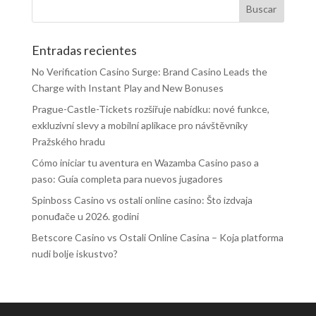
Entradas recientes
No Verification Casino Surge: Brand Casino Leads the
Charge with Instant Play and New Bonuses
Prague-Castle-Tickets rozšiřuje nabídku: nové funkce,
exkluzivní slevy a mobilní aplikace pro návštěvníky
Pražského hradu
Cómo iniciar tu aventura en Wazamba Casino paso a
paso: Guía completa para nuevos jugadores
Spinboss Casino vs ostali online casino: Što izdvaja
ponuđače u 2026. godini
Betscore Casino vs Ostali Online Casina – Koja platforma
nudi bolje iskustvo?