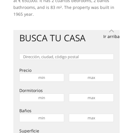
at € 650,000. It has 2 сuartos bedrooms, 2 baños
bathrooms, and is 83 m². The property was built in
1965 year.
BUSCA TU CASA
Ir arriba
Precio
Dormitorios
Baños
Superficie