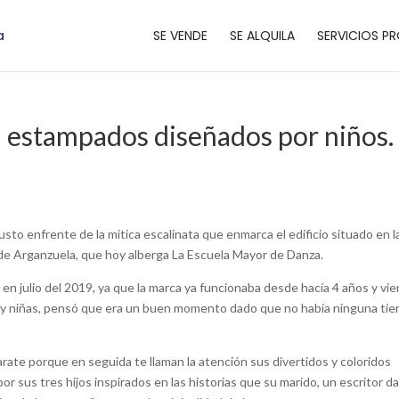
SE VENDE
SE ALQUILA
SERVICIOS PR
n estampados diseñados por niños.
usto enfrente de la mítica escalinata que enmarca el edificio situado en l
 de Arganzuela, que hoy alberga La Escuela Mayor de Danza.
 en julio del 2019, ya que la marca ya funcionaba desde hacía 4 años y vi
os y niñas, pensó que era un buen momento dado que no había ninguna ti
parate porque en seguida te llaman la atención sus divertidos y coloridos
 sus tres hijos inspirados en las historias que su marido, un escritor d