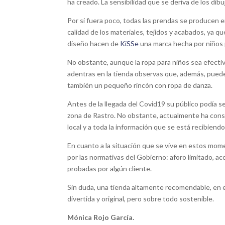
ha creado. La sensibilidad que se deriva de los dibu
Por si fuera poco, todas las prendas se producen e
calidad de los materiales, tejidos y acabados, ya qu
diseño hacen de
KiSSe
una marca hecha por niños 
No obstante, aunque la ropa para niños sea efect
adentras en la tienda observas que, además, puedes
también un pequeño rincón con ropa de danza.
Antes de la llegada del Covid19 su público podía s
zona de Rastro. No obstante, actualmente ha conseg
local y a toda la información que se está recibiend
En cuanto a la situación que se vive en estos mom
por las normativas del Gobierno: aforo limitado, ac
probadas por algún cliente.
Sin duda, una tienda altamente recomendable, en e
divertida y original, pero sobre todo sostenible.
Mónica Rojo García.