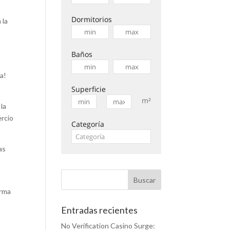
Dormitorios
 la
Baños
a!
Superficie
m²
la
ercio
Categoría
as
orma
Entradas recientes
No Verification Casino Surge: