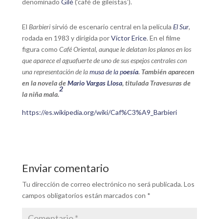
denominado
Gilé
(‘café de gileistas’).
El
Barbieri
sirvió de escenario central en la película
El Sur
,
rodada en 1983 y dirigida por
Víctor Erice
. En el filme
figura como
Café Oriental, aunque le delatan los planos en los
que aparece el aguafuerte de uno de sus espejos centrales con
una representación de la
musa de la p
oesía
. También aparecen
en la novela de
Mario Vargas Llosa
, titulada Travesuras de
2
la niña mala.
https://es.wikipedia.org/wiki/Caf%C3%A9_Barbieri
Enviar comentario
Tu dirección de correo electrónico no será publicada.
Los
campos obligatorios están marcados con
*