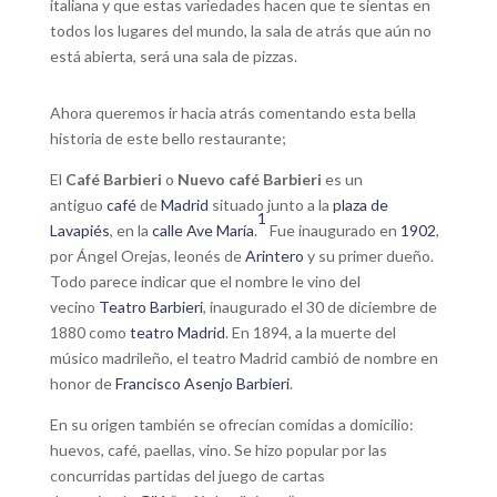
italiana y que estas variedades hacen que te sientas en
todos los lugares del mundo, la sala de atrás que aún no
está abierta, será una sala de pizzas.
Ahora queremos ir hacia atrás comentando esta bella
historia de este bello restaurante;
El
Café Barbieri
o
Nuevo café Barbieri
es un
antiguo
café
de
Madrid
situado junto a la
plaza de
1
Lavapiés
, en la
calle Ave María
.
​ Fue inaugurado en
1902
,
por Ángel Orejas, leonés de
Arintero
y su primer dueño.
Todo parece indicar que el nombre le vino del
vecino
Teatro Barbieri
, inaugurado el 30 de diciembre de
1880 como
teatro Madrid
. En 1894, a la muerte del
músico madrileño, el teatro Madrid cambió de nombre en
honor de
Francisco Asenjo Barbieri
.
En su origen también se ofrecían comidas a domicilio:
huevos, café, paellas, vino. Se hizo popular por las
concurridas partidas del juego de cartas