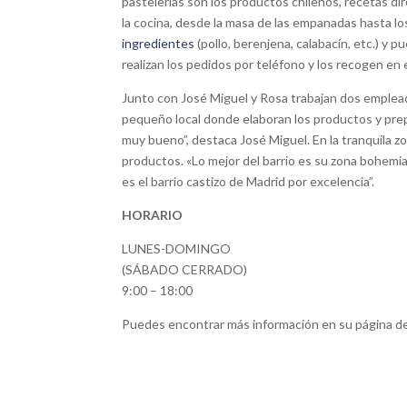
pastelerías son los productos chilenos, recetas di
la cocina, desde la masa de las empanadas hasta lo
ingredientes
(pollo, berenjena, calabacín, etc.) y p
realizan los pedidos por teléfono y los recogen en el
Junto con José Miguel y Rosa trabajan dos emplead
pequeño local donde elaboran los productos y prepar
muy bueno”, destaca José Miguel. En la tranquila z
productos. «Lo mejor del barrio es su zona bohemia
es el barrio castizo de Madrid por excelencia”.
HORARIO
LUNES-DOMINGO
(SÁBADO CERRADO)
9:00 – 18:00
Puedes encontrar más información en su página d