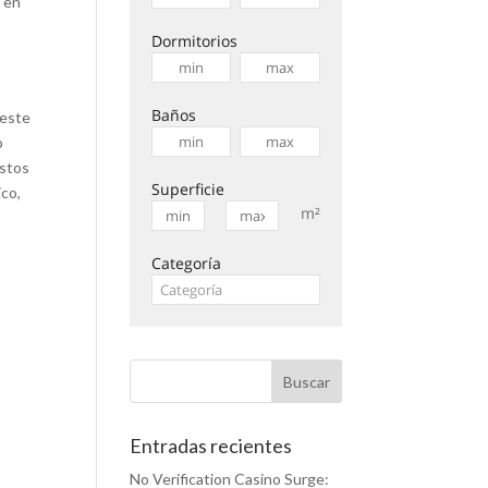
a en
Dormitorios
Baños
 este
o
estos
Superficie
ico,
m²
Categoría
Entradas recientes
No Verification Casino Surge: