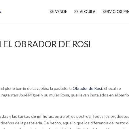
SE VENDE
SE ALQUILA
SERVICIOS PR
N EL OBRADOR DE ROSI
l pleno barrio de Lavapiés: la pastelería
Obrador de Rosi
. El local se
o regentan José Miguel y su mujer Rosa, que llevan instalados en el barri
adas
y las
tartas de milhojas
, entre otros postres. Todos los producto
s dueños de la pastelería. De hecho, aquello que los diferencia del resto 