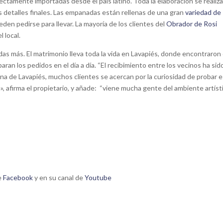
rectamente importadas desde el país latino. Toda la elaboración se realiz
s detalles finales. Las empanadas están rellenas de una gran
variedad de
ueden pedirse para llevar. La mayoría de los clientes del
Obrador de Rosi
 local.
as más. El matrimonio lleva toda la vida en Lavapiés, donde encontraron
an los pedidos en el día a día. “El recibimiento entre los vecinos ha sid
ona de Lavapiés, muchos clientes se acercan por la curiosidad de probar 
», afirma el propietario, y añade: “viene mucha gente del ambiente artíst
e
Facebook
y en su canal de
Youtube