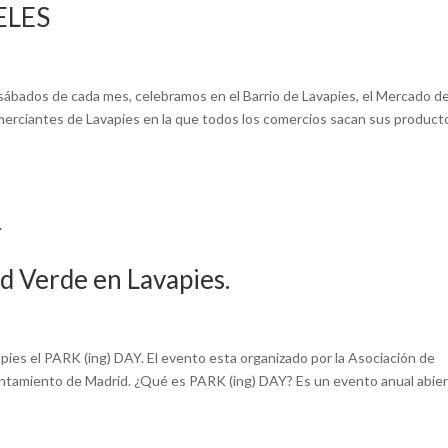
ELES
sábados de cada mes, celebramos en el Barrio de Lavapies, el Mercado de
omerciantes de Lavapies en la que todos los comercios sacan sus product
 Verde en Lavapies.
pies el PARK (ing) DAY. El evento esta organizado por la Asociación de
untamiento de Madrid. ¿Qué es PARK (ing) DAY? Es un evento anual abier