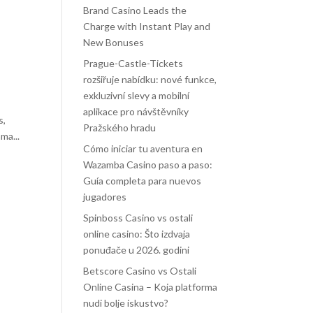
Brand Casino Leads the
Charge with Instant Play and
New Bonuses
Prague-Castle-Tickets
rozšiřuje nabídku: nové funkce,
exkluzivní slevy a mobilní
aplikace pro návštěvníky
s,
Pražského hradu
ma...
Cómo iniciar tu aventura en
Wazamba Casino paso a paso:
Guía completa para nuevos
jugadores
Spinboss Casino vs ostali
online casino: Što izdvaja
ponuđače u 2026. godini
Betscore Casino vs Ostali
Online Casina – Koja platforma
nudi bolje iskustvo?