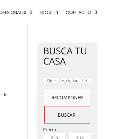
OFESIONALES
BLOG
CONTACTO
BUSCA TU
CASA
po de
Precio