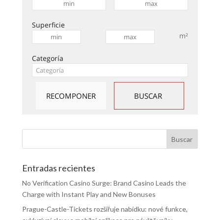
Superficie
m²
Categoría
Entradas recientes
No Verification Casino Surge: Brand Casino Leads the
Charge with Instant Play and New Bonuses
Prague-Castle-Tickets rozšiřuje nabídku: nové funkce,