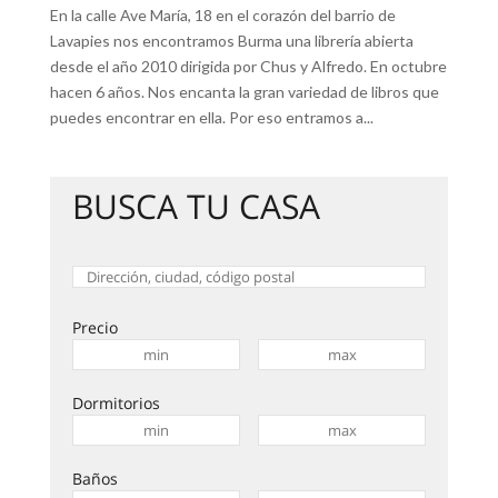
En la calle Ave María, 18 en el corazón del barrio de
Lavapies nos encontramos Burma una librería abierta
desde el año 2010 dirigida por Chus y Alfredo. En octubre
hacen 6 años. Nos encanta la gran variedad de libros que
puedes encontrar en ella. Por eso entramos a...
BUSCA TU CASA
Precio
Dormitorios
Baños