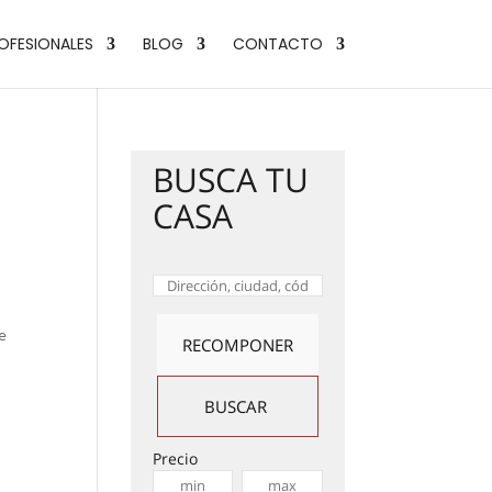
OFESIONALES
BLOG
CONTACTO
BUSCA TU
CASA
de
Precio