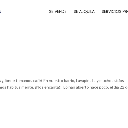
SE VENDE
SE ALQUILA
SERVICIOS PR
 ¿dónde tomamos café? En nuestro barrio, Lavapies hay muchos sitios
amos habitualmente. ¡Nos encanta!! Lo han abierto hace poco, el día 22 