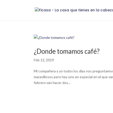
¿Donde tomamos café?
Feb 12, 2019
Mi compañera y yo todos los días nos preguntamos
maravillosos pero hay uno en especial en el que v
febrero van hacer dos...