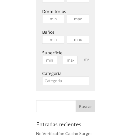
Dormitorios
Baños
Superficie
m²
Categoría
Entradas recientes
No Verification Casino Surge: