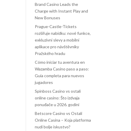
Brand Casino Leads the
Charge with Instant Play and
New Bonuses
Prague-Castle-Tickets
rozšiřuje nabídku: nové funkce,
exkluzivní slevy a mobilní
aplikace pro návštěvníky
Pražského hradu
Cómo iniciar tu aventura en
Wazamba Casino paso a paso:
Guía completa para nuevos
jugadores
Spinboss Casino vs ostali
online casino: Što izdvaja
ponuđače u 2026. godini
Betscore Casino vs Ostali
Online Casina – Koja platforma
nudi bolje iskustvo?