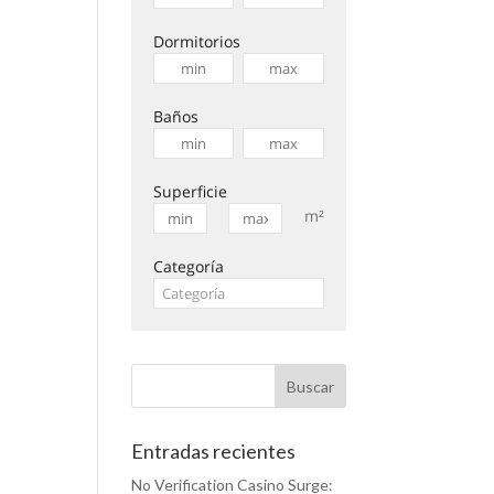
Dormitorios
Baños
Superficie
m²
Categoría
Entradas recientes
No Verification Casino Surge: