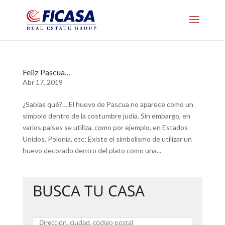
Feliz Pascua…
Abr 17, 2019
¿Sabías qué?… El huevo de Pascua no aparece como un
símbolo dentro de la costumbre judía. Sin embargo, en
varios países se utiliza, como por ejemplo, en Estados
Unidos, Polonia, etc; Existe el simbolismo de utilizar un
huevo decorado dentro del plato como una...
BUSCA TU CASA