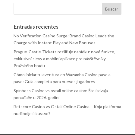
Entradas recientes
No Verification Casino Surge: Brand Casino Leads the
Charge with Instant Play and New Bonuses
Prague-Castle-Tickets rozšiřuje nabídku: nové funkce,
exkluzivní slevy a mobilní aplikace pro návštěvníky
Pražského hradu
Cómo iniciar tu aventura en Wazamba Casino paso a
paso: Guía completa para nuevos jugadores
Spinboss Casino vs ostali online casino: Što izdvaja
ponuđače u 2026. godini
Betscore Casino vs Ostali Online Casina – Koja platforma
nudi bolje iskustvo?