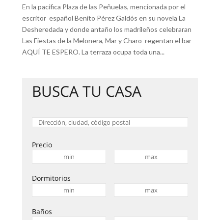
En la pacífica Plaza de las Peñuelas, mencionada por el
escritor español Benito Pérez Galdós en su novela La
Desheredada y donde antaño los madrileños celebraran
Las Fiestas de la Melonera, Mar y Charo regentan el bar
AQUÍ TE ESPERO. La terraza ocupa toda una...
BUSCA TU CASA
Precio
Dormitorios
Baños