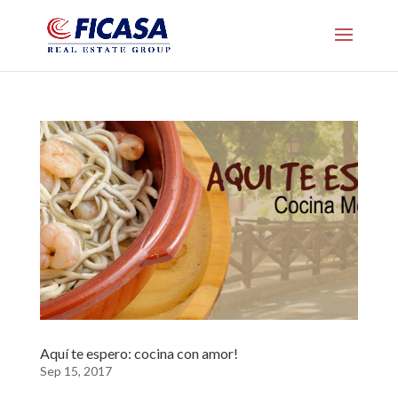
Aquí te espero: cocina con amor!
Sep 15, 2017