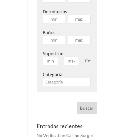
Dormitorios
Baños
Superficie
m²
Categoría
Entradas recientes
No Verification Casino Surge: