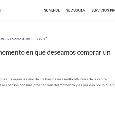
SE VENDE
SE ALQUILA
SERVICIOS PR
 momento en qué deseamos comprar un
ies. Lavapies es uno de los barrios mas multiculturales de la capital
de los barrios con más prospección del momento y es por eso por lo que 