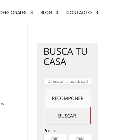
OFESIONALES
BLOG
CONTACTO
BUSCA TU
CASA
nos
Precio