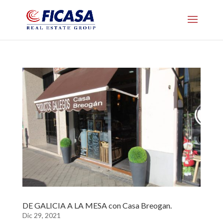
DE GALICIA A LA MESA con Casa Breogan.
Dic 29, 2021