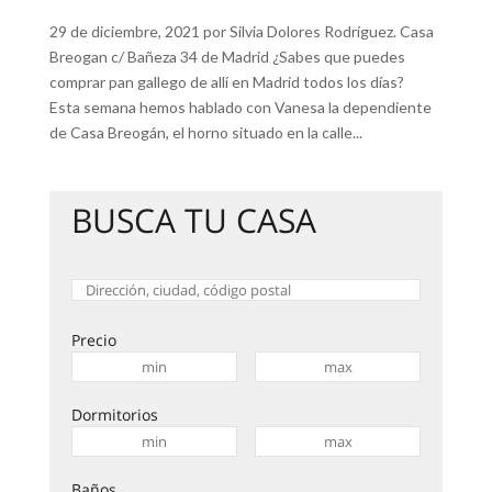
29 de diciembre, 2021 por Silvia Dolores Rodríguez. Casa
Breogan c/ Bañeza 34 de Madrid ¿Sabes que puedes
comprar pan gallego de allí en Madrid todos los días?
Esta semana hemos hablado con Vanesa la dependiente
de Casa Breogán, el horno situado en la calle...
BUSCA TU CASA
Precio
Dormitorios
Baños