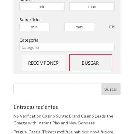
Superficie
m²
Categoría
Entradas recientes
No Verification Casino Surge: Brand Casino Leads the
Charge with Instant Play and New Bonuses
Prague-Castle-Tickets rozšiřuje nabídku: nové funkce,