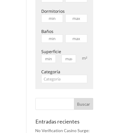
Dormitorios
Baños
Superficie
m²
Categoría
Entradas recientes
No Verification Casino Surge: