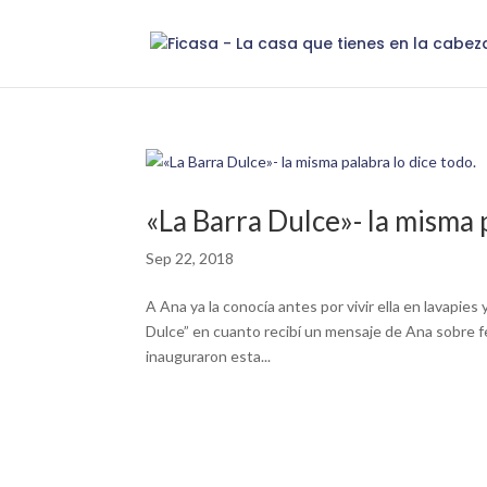
«La Barra Dulce»- la misma p
Sep 22, 2018
A Ana ya la conocía antes por vivir ella en lavapies
Dulce” en cuanto recibí un mensaje de Ana sobre 
inauguraron esta...