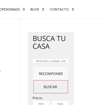
OFESIONALES
BLOG
CONTACTO
BUSCA TU
CASA
l
Precio