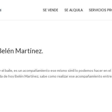
SE VENDE
SE ALQUILA
SERVICIOS PR
Belén Martínez.
a y el baile, es un acompañamiento ese mismo símil lo podemos hacer en el
tada de hoy Belén Martínez, sabe como realizar ese acompañamiento entre