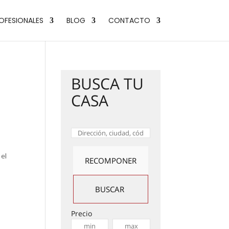
OFESIONALES
BLOG
CONTACTO
BUSCA TU
CASA
 el
Precio