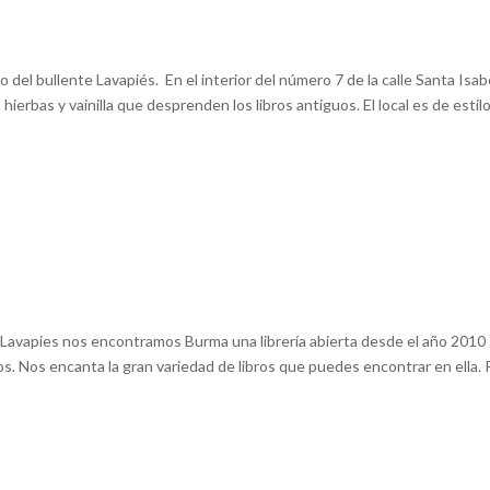
o del bullente Lavapiés. En el interior del número 7 de la calle Santa Isabe
ierbas y vainilla que desprenden los libros antiguos. El local es de estilo.
 de Lavapies nos encontramos Burma una librería abierta desde el año 2010
os. Nos encanta la gran variedad de libros que puedes encontrar en ella. 