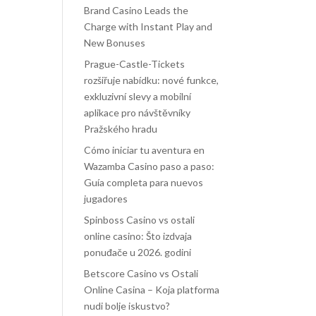
Brand Casino Leads the
Charge with Instant Play and
New Bonuses
Prague-Castle-Tickets
rozšiřuje nabídku: nové funkce,
exkluzivní slevy a mobilní
aplikace pro návštěvníky
Pražského hradu
Cómo iniciar tu aventura en
Wazamba Casino paso a paso:
Guía completa para nuevos
jugadores
Spinboss Casino vs ostali
online casino: Što izdvaja
ponuđače u 2026. godini
Betscore Casino vs Ostali
Online Casina – Koja platforma
nudi bolje iskustvo?