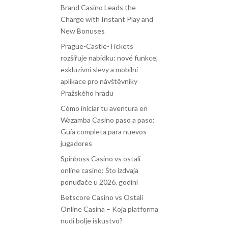
Brand Casino Leads the
Charge with Instant Play and
New Bonuses
Prague-Castle-Tickets
rozšiřuje nabídku: nové funkce,
exkluzivní slevy a mobilní
aplikace pro návštěvníky
Pražského hradu
Cómo iniciar tu aventura en
Wazamba Casino paso a paso:
Guía completa para nuevos
jugadores
Spinboss Casino vs ostali
online casino: Što izdvaja
ponuđače u 2026. godini
Betscore Casino vs Ostali
Online Casina – Koja platforma
nudi bolje iskustvo?