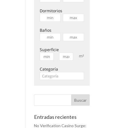
Dormitorios
Baños
Superficie
m²
Categoría
Entradas recientes
No Verification Casino Surge: