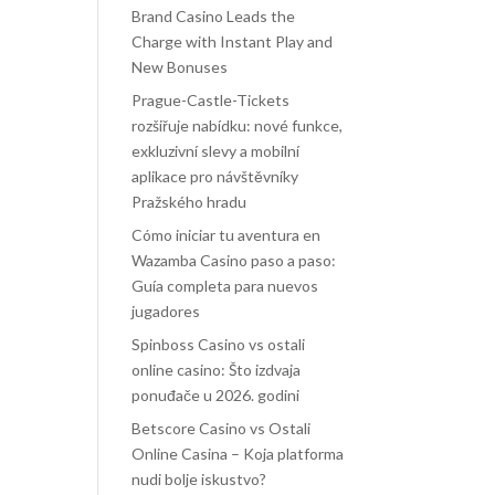
Brand Casino Leads the
Charge with Instant Play and
New Bonuses
Prague-Castle-Tickets
rozšiřuje nabídku: nové funkce,
exkluzivní slevy a mobilní
aplikace pro návštěvníky
Pražského hradu
Cómo iniciar tu aventura en
Wazamba Casino paso a paso:
Guía completa para nuevos
jugadores
Spinboss Casino vs ostali
online casino: Što izdvaja
ponuđače u 2026. godini
Betscore Casino vs Ostali
Online Casina – Koja platforma
nudi bolje iskustvo?