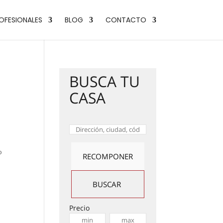
OFESIONALES
BLOG
CONTACTO
BUSCA TU
CASA
o
Precio