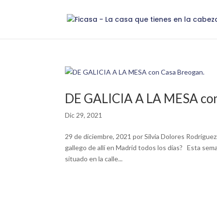
DE GALICIA A LA MESA con
Dic 29, 2021
29 de diciembre, 2021 por Silvia Dolores Rodrígu
gallego de allí en Madrid todos los días? Esta s
situado en la calle...