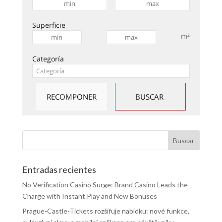
Superficie
m²
Categoría
Entradas recientes
No Verification Casino Surge: Brand Casino Leads the
Charge with Instant Play and New Bonuses
Prague-Castle-Tickets rozšiřuje nabídku: nové funkce,