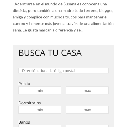
Adentrarse en el mundo de Susana es conocer a una
dietista, pero también a una madre todo terreno, blogger,
amiga y cómplice con muchos trucos para mantener el
cuerpo y la mente más joven a través de una alimentación
sana. Le gusta marcar la diferencia y se...
BUSCA TU CASA
Precio
Dormitorios
Baños