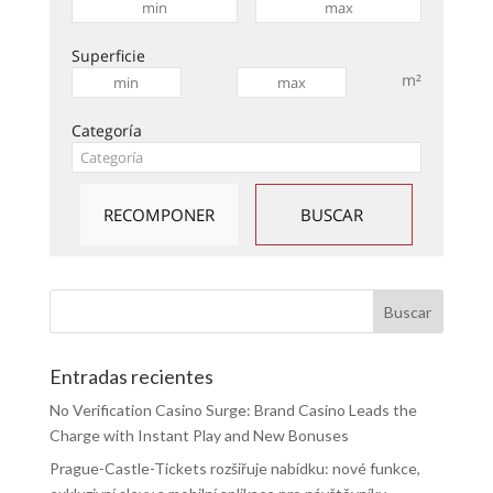
Superficie
m²
Categoría
Entradas recientes
No Verification Casino Surge: Brand Casino Leads the
Charge with Instant Play and New Bonuses
Prague-Castle-Tickets rozšiřuje nabídku: nové funkce,