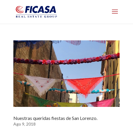
Nuestras queridas fiestas de San Lorenzo.
Ago 9, 2018