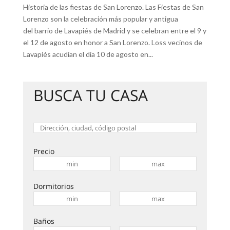
Historia de las fiestas de San Lorenzo. Las Fiestas de San
Lorenzo son la celebración más popular y antigua
del barrio de Lavapiés de Madrid y se celebran entre el 9 y
el 12 de agosto en honor a San Lorenzo. Loss vecinos de
Lavapiés acudían el día 10 de agosto en...
BUSCA TU CASA
Precio
Dormitorios
Baños