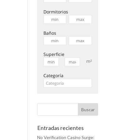
Dormitorios
Baños
Superficie
m²
Categoría
Entradas recientes
No Verification Casino Surge: