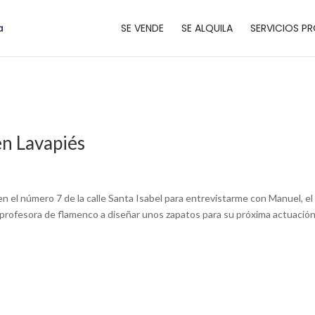
SE VENDE
SE ALQUILA
SERVICIOS PR
en Lavapiés
n el número 7 de la calle Santa Isabel para entrevistarme con Manuel, el
rofesora de flamenco a diseñar unos zapatos para su próxima actuación