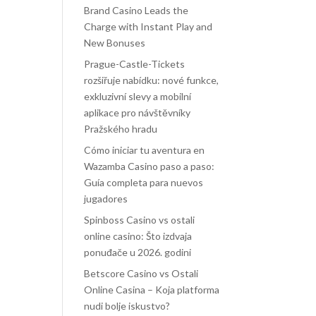
Brand Casino Leads the
Charge with Instant Play and
New Bonuses
Prague-Castle-Tickets
rozšiřuje nabídku: nové funkce,
exkluzivní slevy a mobilní
aplikace pro návštěvníky
Pražského hradu
Cómo iniciar tu aventura en
Wazamba Casino paso a paso:
Guía completa para nuevos
jugadores
Spinboss Casino vs ostali
online casino: Što izdvaja
ponuđače u 2026. godini
Betscore Casino vs Ostali
Online Casina – Koja platforma
nudi bolje iskustvo?