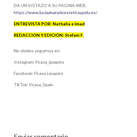
DA UN VISTAZO A SU PAGINA WEB:
https://www.luciaalvaradoesteticaypelu.es/
ENTREVISTA POR: Nathalia e Imad
REDACCION Y EDICIÓN: Stefani F.
No olvides seguirnos en:
Instagram: Ficasa_lavapies
Facebook: Ficasa Lavapies
TikTok: Ficasa_Spain
Enviar comentario