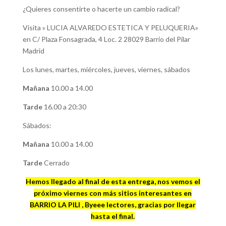
¿Quieres consentirte o hacerte un cambio radical?
Visita » LUCIA ALVAREDO ESTETICA Y PELUQUERIA»
en C/ Plaza Fonsagrada, 4 Loc. 2 28029 Barrio del Pilar
Madrid
Los lunes, martes, miércoles, jueves, viernes, sábados
Mañana
10.00 a 14.00
Tarde
16.00 a 20:30
Sábados:
Mañana
10.00 a 14.00
Tarde
Cerrado
Hemos llegado al final de esta entrega, nos vemos el
próximo viernes con más sitios interesantes en
BARRIO LA PILI , Byeee lectores, gracias por llegar
hasta el final.