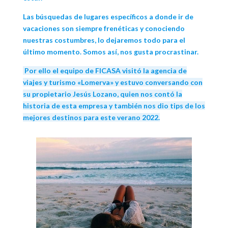
Las búsquedas de lugares específicos a donde ir de
vacaciones son siempre frenéticas y conociendo
nuestras costumbres, lo dejaremos todo para el
último momento. Somos así, nos gusta procrastinar.
Por ello el equipo de FICASA visitó la agencia de
viajes y turismo «Lomerva» y estuvo conversando con
su propietario Jesús Lozano, quien nos contó la
historia de esta empresa y también nos dio tips de los
mejores destinos para este verano 2022.