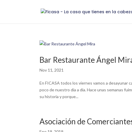
Bar Restaurante Ángel Mir
Nov 11, 2021
En FICASA todos los viernes vamos a desayunar cad
poco de nuestro día a día. Hace unas semanas fuim
su historia y porque...
Asociación de Comerciantes
Ene 19, 2019