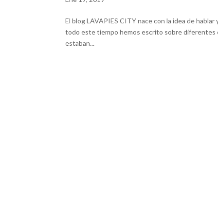
El blog LAVAPIES CITY nace con la idea de hablar y
todo este tiempo hemos escrito sobre diferentes 
estaban...