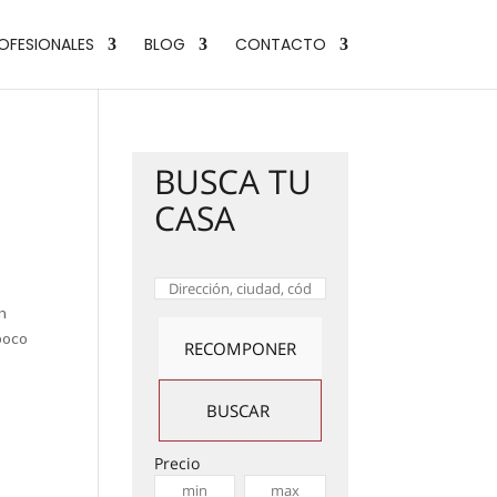
OFESIONALES
BLOG
CONTACTO
BUSCA TU
CASA
un
poco
Precio