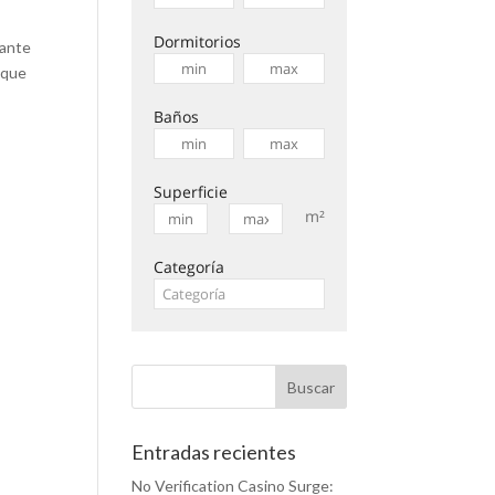
Dormitorios
rante
 que
Baños
Superficie
m²
Categoría
Entradas recientes
No Verification Casino Surge: