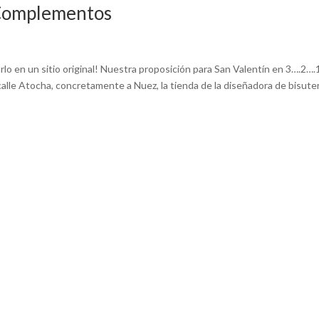
 Complementos
arlo en un sitio original! Nuestra proposición para San Valentín en 3….2…
alle Atocha, concretamente a Nuez, la tienda de la diseñadora de bisuter