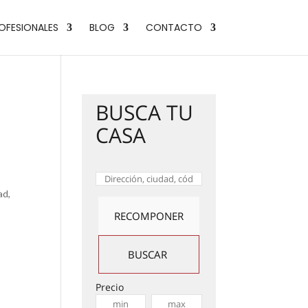
OFESIONALES
BLOG
CONTACTO
BUSCA TU
CASA
ad,
Precio