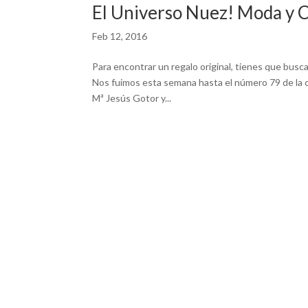
El Universo Nuez! Moda y
Feb 12, 2016
Para encontrar un regalo original, tienes que busc
Nos fuimos esta semana hasta el número 79 de la c
Mª Jesús Gotor y...