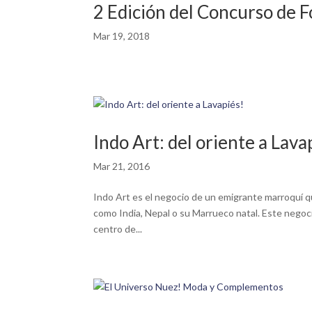
2 Edición del Concurso de F
Mar 19, 2018
Indo Art: del oriente a Lava
Mar 21, 2016
Indo Art es el negocio de un emigrante marroquí qu
como India, Nepal o su Marrueco natal. Este negoc
centro de...